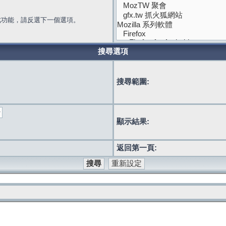
此功能，請反選下一個選項。
搜尋選項
搜尋範圍:
顯示結果:
返回第一頁: