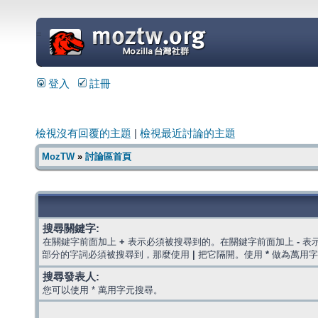
=
登入
註冊
檢視沒有回覆的主題
|
檢視最近討論的主題
MozTW
»
討論區首頁
搜尋關鍵字:
在關鍵字前面加上
+
表示必須被搜尋到的。在關鍵字前面加上
-
表
部分的字詞必須被搜尋到，那麼使用
|
把它隔開。使用
*
做為萬用字
搜尋發表人:
您可以使用 * 萬用字元搜尋。