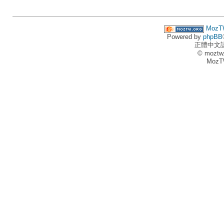
MozT
Powered by
phpBB
正體中文
© moztw
MozT