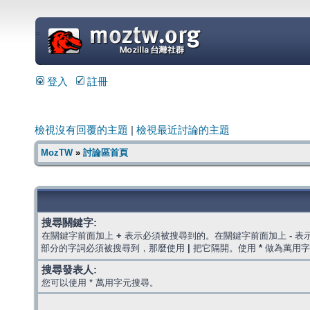
=
登入
註冊
檢視沒有回覆的主題
|
檢視最近討論的主題
MozTW
»
討論區首頁
搜尋關鍵字:
在關鍵字前面加上
+
表示必須被搜尋到的。在關鍵字前面加上
-
表
部分的字詞必須被搜尋到，那麼使用
|
把它隔開。使用
*
做為萬用字
搜尋發表人:
您可以使用 * 萬用字元搜尋。