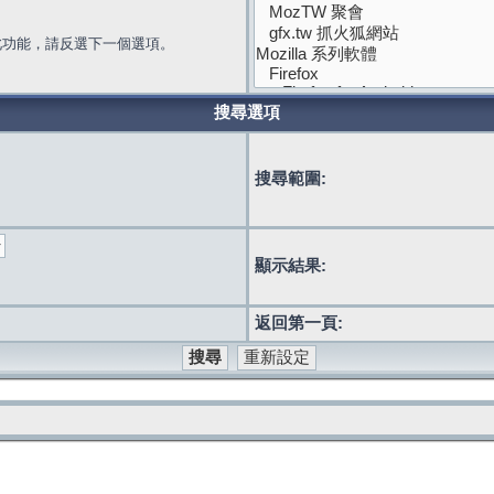
此功能，請反選下一個選項。
搜尋選項
搜尋範圍:
顯示結果:
返回第一頁: