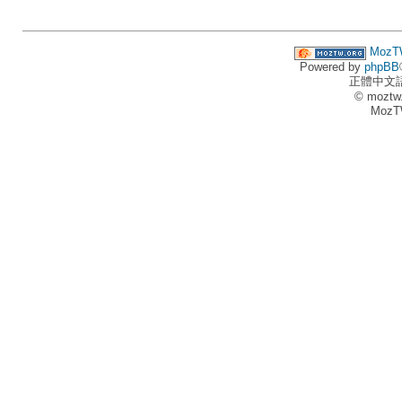
MozT
Powered by
phpBB
正體中文
© moztw
MozT