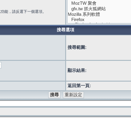
此功能，請反選下一個選項。
搜尋選項
搜尋範圍:
顯示結果:
返回第一頁: