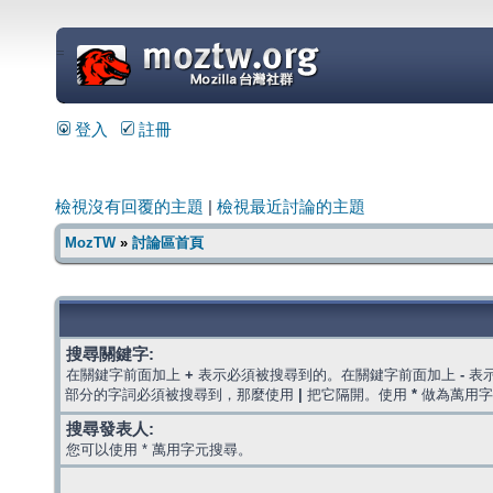
=
登入
註冊
檢視沒有回覆的主題
|
檢視最近討論的主題
MozTW
»
討論區首頁
搜尋關鍵字:
在關鍵字前面加上
+
表示必須被搜尋到的。在關鍵字前面加上
-
表
部分的字詞必須被搜尋到，那麼使用
|
把它隔開。使用
*
做為萬用字
搜尋發表人:
您可以使用 * 萬用字元搜尋。