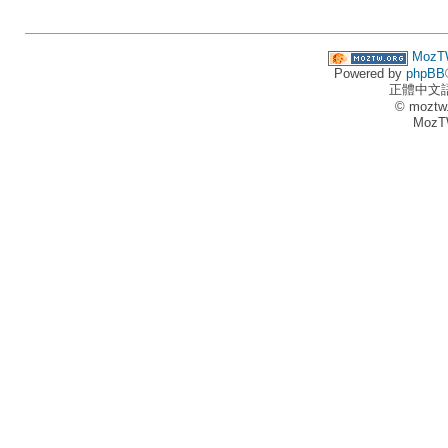
MozT
Powered by
phpBB
正體中文
© moztw
MozT