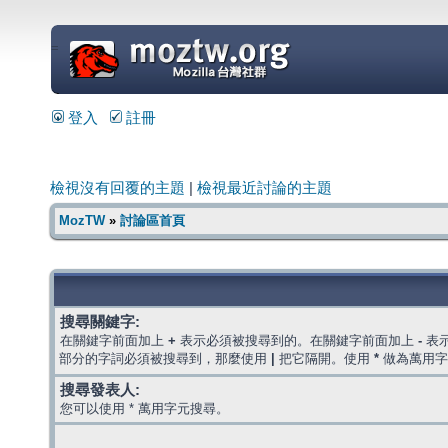
=
登入
註冊
檢視沒有回覆的主題
|
檢視最近討論的主題
MozTW
»
討論區首頁
搜尋關鍵字:
在關鍵字前面加上
+
表示必須被搜尋到的。在關鍵字前面加上
-
表
部分的字詞必須被搜尋到，那麼使用
|
把它隔開。使用
*
做為萬用字
搜尋發表人:
您可以使用 * 萬用字元搜尋。