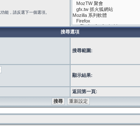
此功能，請反選下一個選項。
搜尋選項
搜尋範圍:
顯示結果:
返回第一頁: