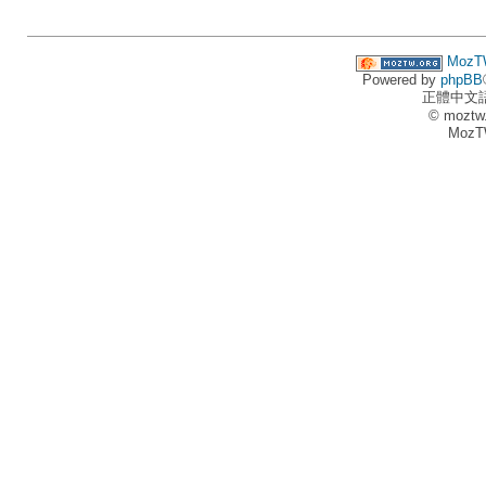
MozT
Powered by
phpBB
正體中文
© moztw
MozT