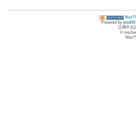
MozT
Powered by
phpBB
正體中文
© moztw
MozT