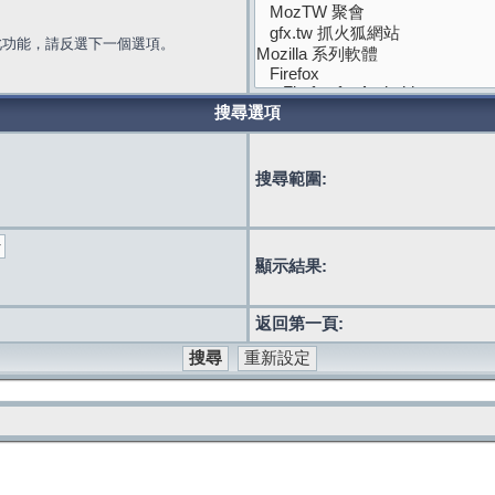
此功能，請反選下一個選項。
搜尋選項
搜尋範圍:
顯示結果:
返回第一頁: