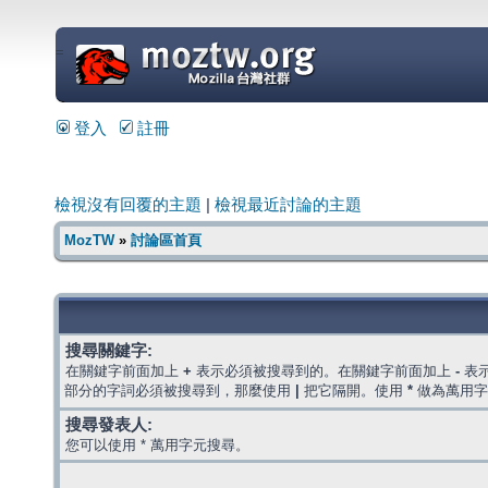
=
登入
註冊
檢視沒有回覆的主題
|
檢視最近討論的主題
MozTW
»
討論區首頁
搜尋關鍵字:
在關鍵字前面加上
+
表示必須被搜尋到的。在關鍵字前面加上
-
表
部分的字詞必須被搜尋到，那麼使用
|
把它隔開。使用
*
做為萬用字
搜尋發表人:
您可以使用 * 萬用字元搜尋。