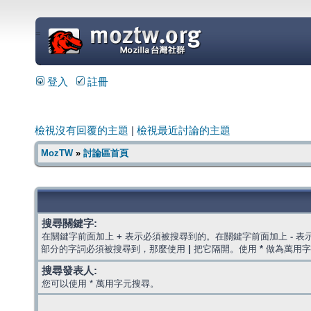
=
登入
註冊
檢視沒有回覆的主題
|
檢視最近討論的主題
MozTW
»
討論區首頁
搜尋關鍵字:
在關鍵字前面加上
+
表示必須被搜尋到的。在關鍵字前面加上
-
表
部分的字詞必須被搜尋到，那麼使用
|
把它隔開。使用
*
做為萬用字
搜尋發表人:
您可以使用 * 萬用字元搜尋。