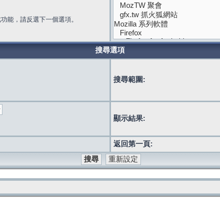
此功能，請反選下一個選項。
搜尋選項
搜尋範圍:
顯示結果:
返回第一頁: