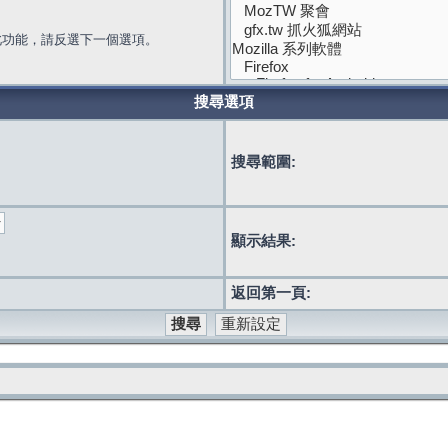
此功能，請反選下一個選項。
搜尋選項
搜尋範圍:
顯示結果:
返回第一頁: