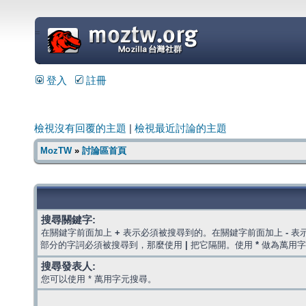
=
登入
註冊
檢視沒有回覆的主題
|
檢視最近討論的主題
MozTW
»
討論區首頁
搜尋關鍵字:
在關鍵字前面加上
+
表示必須被搜尋到的。在關鍵字前面加上
-
表
部分的字詞必須被搜尋到，那麼使用
|
把它隔開。使用
*
做為萬用字
搜尋發表人:
您可以使用 * 萬用字元搜尋。