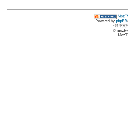
MozT
Powered by
phpBB
正體中文
© moztw
MozT