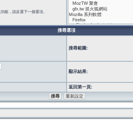
此功能，請反選下一個選項。
搜尋選項
搜尋範圍:
顯示結果:
返回第一頁: