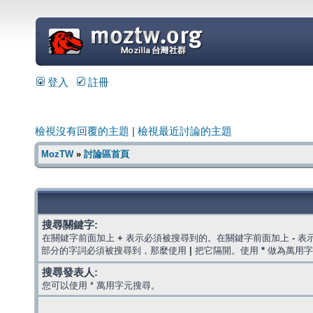
=
登入
註冊
檢視沒有回覆的主題
|
檢視最近討論的主題
MozTW
»
討論區首頁
搜尋關鍵字:
在關鍵字前面加上
+
表示必須被搜尋到的。在關鍵字前面加上
-
表
部分的字詞必須被搜尋到，那麼使用
|
把它隔開。使用
*
做為萬用字
搜尋發表人:
您可以使用 * 萬用字元搜尋。