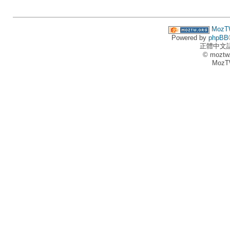
MozT
Powered by
phpBB
正體中文
© moztw
MozT