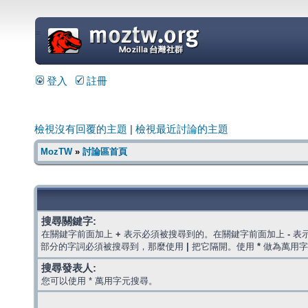
=
登入
註冊
檢視沒有回覆的主題
|
檢視最近討論的主題
MozTW
»
討論區首頁
搜尋關鍵字:
在關鍵字前面加上
+
表示必須被搜尋到的。在關鍵字前面加上
-
表
部分的字詞必須被搜尋到，那麼使用
|
把它隔開。使用
*
做為萬用字
搜尋發表人:
您可以使用 * 萬用字元搜尋。