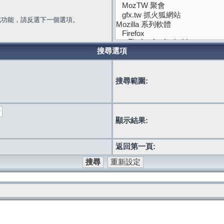
此功能，請反選下一個選項。
搜尋選項
搜尋範圍:
顯示結果:
返回第一頁: