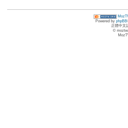
MozT
Powered by
phpBB
正體中文
© moztw
MozT