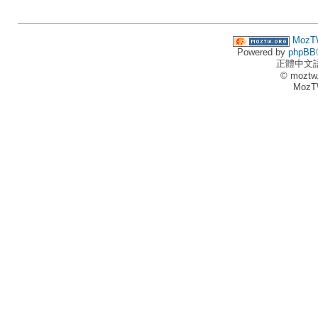
MozT
Powered by
phpBB
正體中文
© moztw
MozT