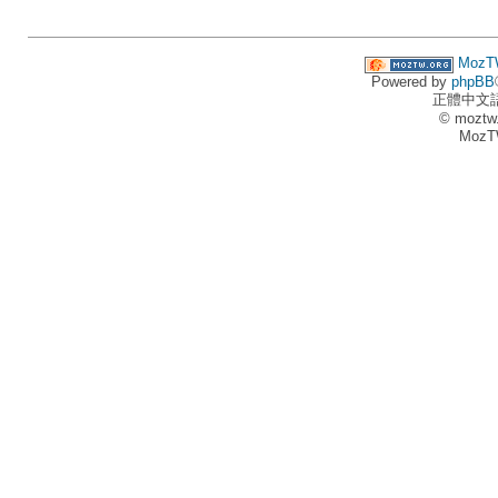
MozT
Powered by
phpBB
正體中文
© moztw
MozT