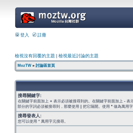
=
登入
註冊
檢視沒有回覆的主題
|
檢視最近討論的主題
MozTW
»
討論區首頁
搜尋關鍵字:
在關鍵字前面加上
+
表示必須被搜尋到的。在關鍵字前面加上
-
表
部分的字詞必須被搜尋到，那麼使用
|
把它隔開。使用
*
做為萬用字
搜尋發表人:
您可以使用 * 萬用字元搜尋。