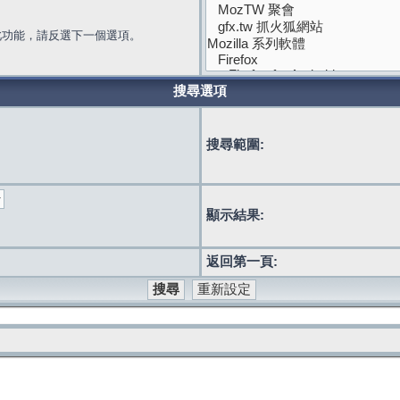
此功能，請反選下一個選項。
搜尋選項
搜尋範圍:
顯示結果:
返回第一頁: