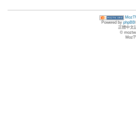
MozT
Powered by
phpBB
正體中文
© moztw
MozT