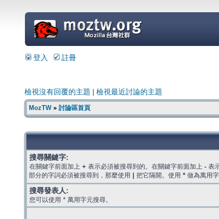
=
登入
註冊
檢視沒有回覆的主題
|
檢視最近討論的主題
MozTW
»
討論區首頁
搜尋關鍵字:
在關鍵字前面加上
+
表示必須被搜尋到的。在關鍵字前面加上
-
表
部分的字詞必須被搜尋到，那麼使用
|
把它隔開。使用
*
做為萬用字
搜尋發表人:
您可以使用 * 萬用字元搜尋。