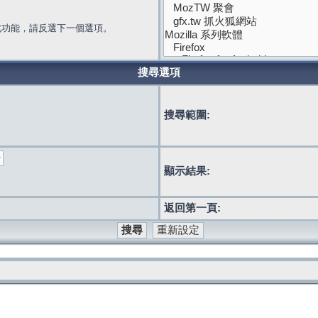
此功能，請反選下一個選項。
搜尋選項
搜尋範圍:
顯示結果:
返回第一頁: