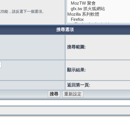
此功能，請反選下一個選項。
搜尋選項
搜尋範圍:
顯示結果:
返回第一頁: