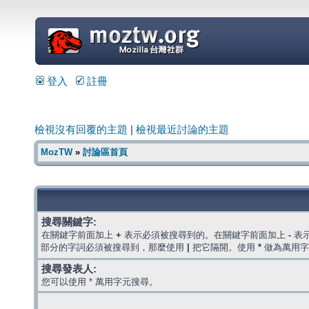
=
登入
註冊
檢視沒有回覆的主題
|
檢視最近討論的主題
MozTW
»
討論區首頁
搜尋關鍵字:
在關鍵字前面加上
+
表示必須被搜尋到的。在關鍵字前面加上
-
表
部分的字詞必須被搜尋到，那麼使用
|
把它隔開。使用
*
做為萬用字
搜尋發表人:
您可以使用 * 萬用字元搜尋。