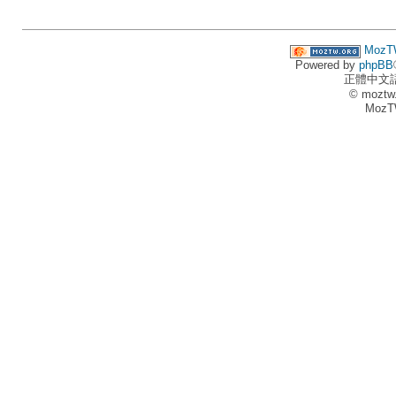
MozT
Powered by
phpBB
正體中文
© moztw
MozT