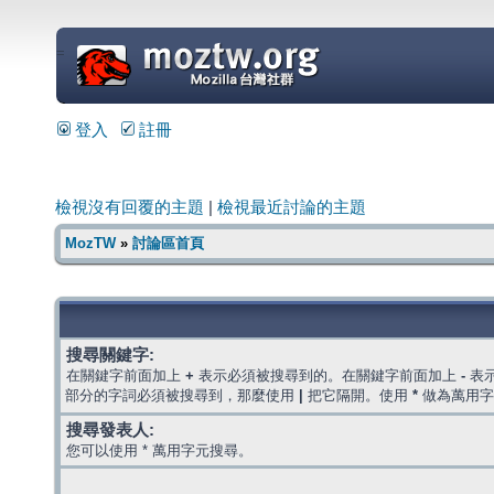
=
登入
註冊
檢視沒有回覆的主題
|
檢視最近討論的主題
MozTW
»
討論區首頁
搜尋關鍵字:
在關鍵字前面加上
+
表示必須被搜尋到的。在關鍵字前面加上
-
表
部分的字詞必須被搜尋到，那麼使用
|
把它隔開。使用
*
做為萬用字
搜尋發表人:
您可以使用 * 萬用字元搜尋。