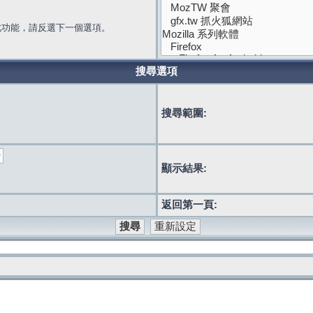
此功能，請反選下一個選項。
搜尋選項
搜尋範圍:
顯示結果:
返回第一頁: