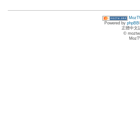
MozT
Powered by
phpBB
正體中文
© moztw
MozT