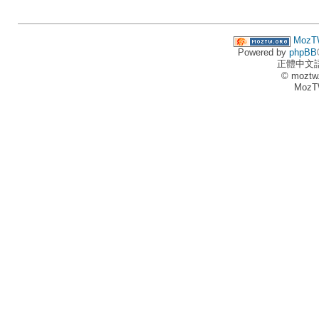
MozT
Powered by
phpBB
正體中文
© moztw
MozT