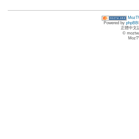
MozT
Powered by
phpBB
正體中文
© moztw
MozT