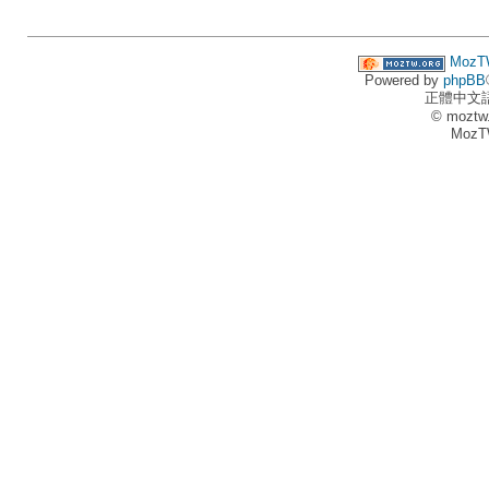
MozT
Powered by
phpBB
正體中文
© moztw
MozT