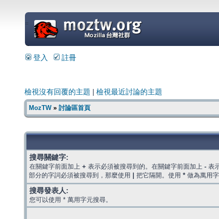
=
登入
註冊
檢視沒有回覆的主題
|
檢視最近討論的主題
MozTW
»
討論區首頁
搜尋關鍵字:
在關鍵字前面加上
+
表示必須被搜尋到的。在關鍵字前面加上
-
表
部分的字詞必須被搜尋到，那麼使用
|
把它隔開。使用
*
做為萬用字
搜尋發表人:
您可以使用 * 萬用字元搜尋。