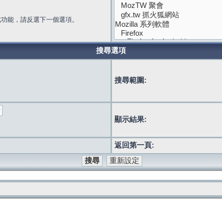
此功能，請反選下一個選項。
搜尋選項
搜尋範圍:
顯示結果:
返回第一頁: