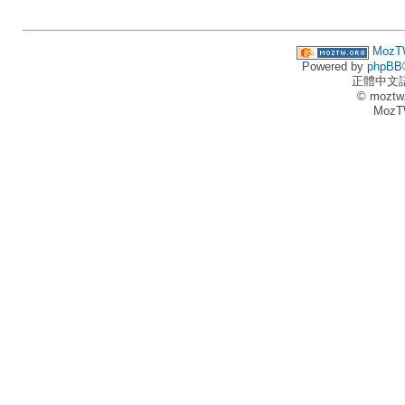
MozT
Powered by
phpBB
正體中文
© moztw
MozT