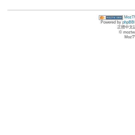
MozT
Powered by
phpBB
正體中文
© moztw
MozT