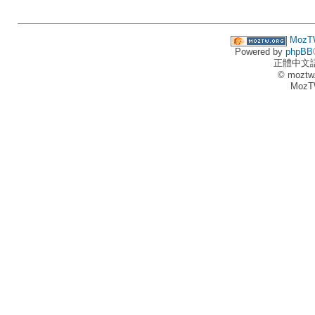
MozT
Powered by
phpBB
正體中文
© moztw
MozT