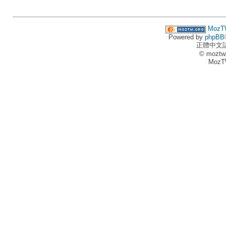
MozT
Powered by
phpBB
正體中文
© moztw
MozT