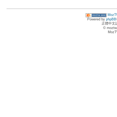
MozT
Powered by
phpBB
正體中文
© moztw
MozT