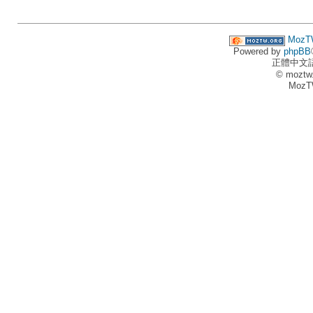
MozT
Powered by
phpBB
正體中文
© moztw
MozT