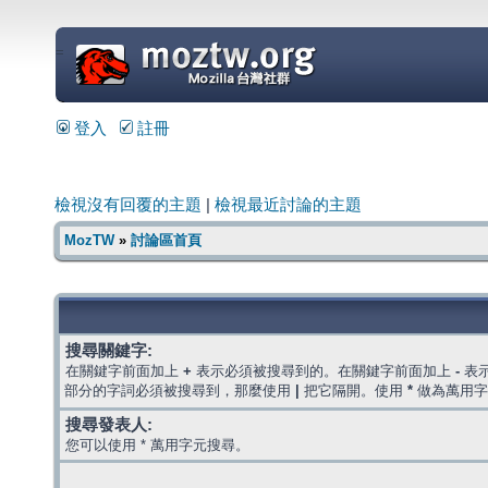
=
登入
註冊
檢視沒有回覆的主題
|
檢視最近討論的主題
MozTW
»
討論區首頁
搜尋關鍵字:
在關鍵字前面加上
+
表示必須被搜尋到的。在關鍵字前面加上
-
表
部分的字詞必須被搜尋到，那麼使用
|
把它隔開。使用
*
做為萬用字
搜尋發表人:
您可以使用 * 萬用字元搜尋。