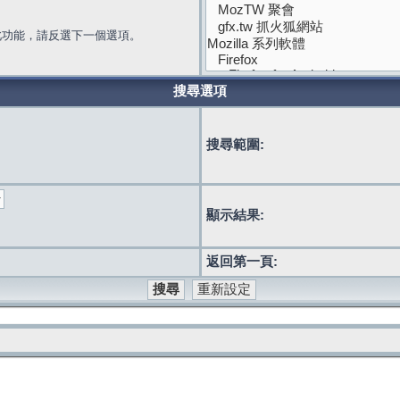
此功能，請反選下一個選項。
搜尋選項
搜尋範圍:
顯示結果:
返回第一頁: