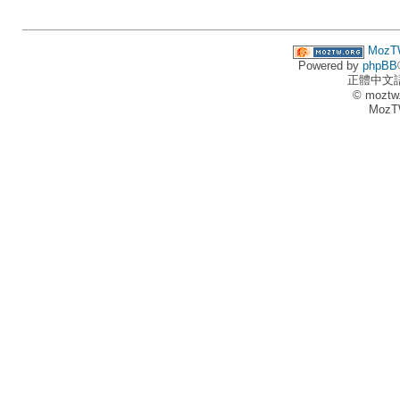
MozT
Powered by
phpBB
正體中文
© moztw
MozT