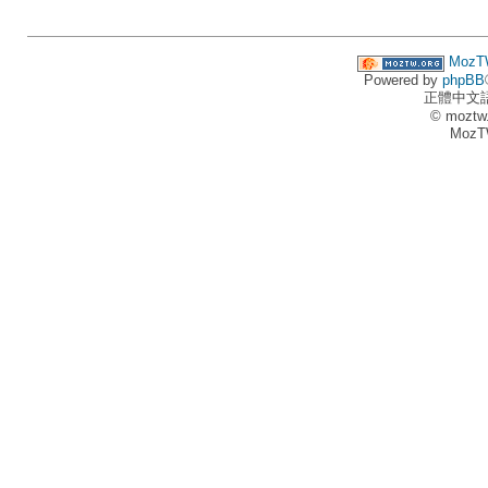
MozT
Powered by
phpBB
正體中文
© moztw
MozT