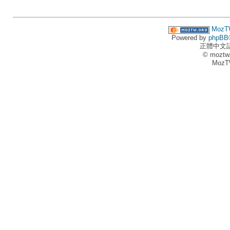
MozT
Powered by
phpBB
正體中文
© moztw
MozT