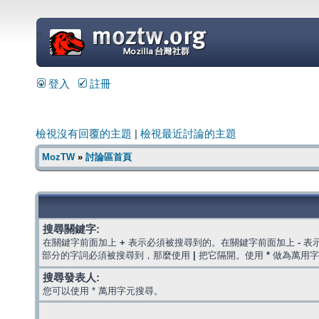
=
登入
註冊
檢視沒有回覆的主題
|
檢視最近討論的主題
MozTW
»
討論區首頁
搜尋關鍵字:
在關鍵字前面加上
+
表示必須被搜尋到的。在關鍵字前面加上
-
表
部分的字詞必須被搜尋到，那麼使用
|
把它隔開。使用
*
做為萬用字
搜尋發表人:
您可以使用 * 萬用字元搜尋。