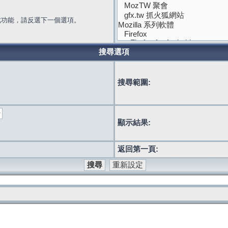
此功能，請反選下一個選項。
搜尋選項
搜尋範圍:
顯示結果:
返回第一頁: