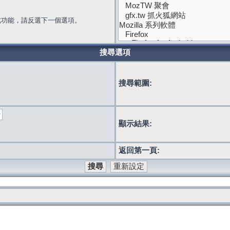
此功能，請反選下一個選項。
搜尋選項
搜尋範圍:
顯示結果:
返回第一頁: