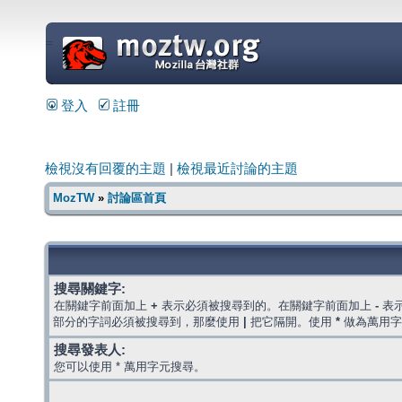
=
登入
註冊
檢視沒有回覆的主題
|
檢視最近討論的主題
MozTW
»
討論區首頁
搜尋關鍵字:
在關鍵字前面加上
+
表示必須被搜尋到的。在關鍵字前面加上
-
表
部分的字詞必須被搜尋到，那麼使用
|
把它隔開。使用
*
做為萬用字
搜尋發表人:
您可以使用 * 萬用字元搜尋。