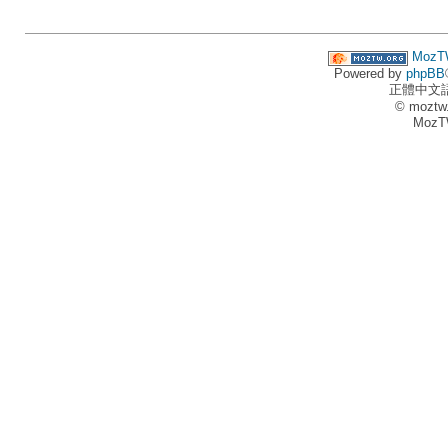
MozT
Powered by
phpBB
正體中文
© moztw
MozT