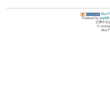
MozT
Powered by
phpBB
正體中文
© moztw
MozT