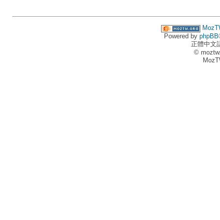
MozT
Powered by
phpBB
正體中文
© moztw
MozT