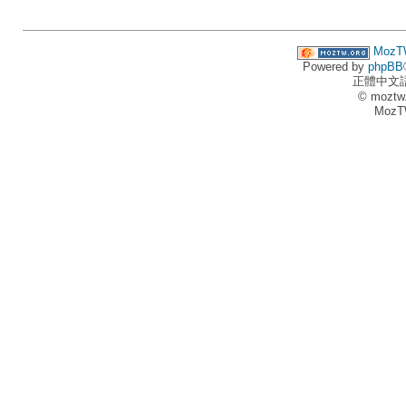
MozT
Powered by
phpBB
正體中文
© moztw
MozT