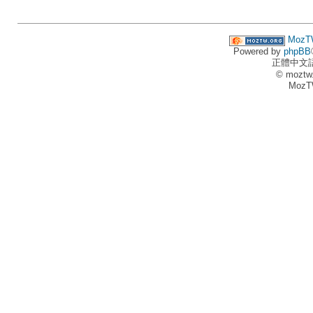
MozT
Powered by
phpBB
正體中文
© moztw
MozT