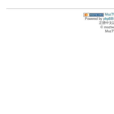
MozT
Powered by
phpBB
正體中文
© moztw
MozT