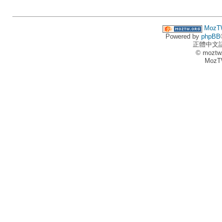
MozT
Powered by
phpBB
正體中文
© moztw
MozT