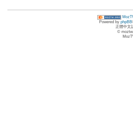
MozT
Powered by
phpBB
正體中文
© moztw
MozT